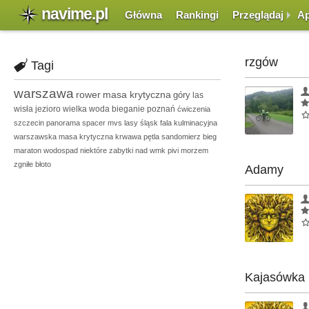
navime.pl
Główna
Rankingi
Przeglądaj
Ap
rzgów
Tagi
warszawa
rower
masa krytyczna
góry
las
wisła
jezioro
wielka woda
bieganie
poznań
ćwiczenia
szczecin
panorama
spacer
mvs
lasy
śląsk
fala kulminacyjna
warszawska masa krytyczna
krwawa pętla
sandomierz
bieg
maraton
wodospad
niektóre zabytki
nad
wmk
pivi
morzem
zgniłe błoto
Adamy
Kajasówka