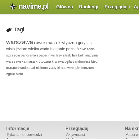
navime.pl
Główna
Rankingi
Przeglądaj
Ap
Tagi
warszawa
rower
masa krytyczna
góry
las
wisła
jezioro
wielka woda
bieganie
poznań
ćwiczenia
szczecin
panorama
spacer
mvs
lasy
śląsk
fala kulminacyjna
warszawska masa krytyczna
krwawa pętla
sandomierz
bieg
maraton
wodospad
niektóre zabytki
nad
wmk
pivi
morzem
zgniłe błoto
Informacje
Przeglądaj
Na skr
Pytania i odpowiedzi
Aktywności
Mapa ws