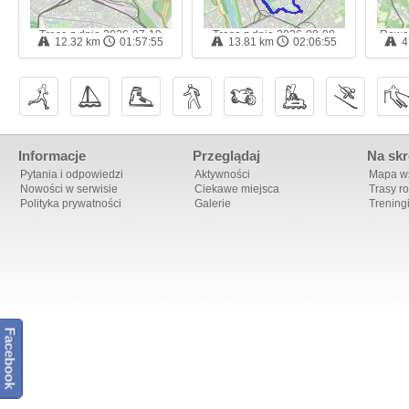
Trasa z dnia 2026-07-19
Trasa z dnia 2026-08-08
Rower
12.32 km
01:57:55
13.81 km
02:06:55
4
11:27 - trasa nordic walking
10:35 - trasa nordic walking
Informacje
Przeglądaj
Na skr
Pytania i odpowiedzi
Aktywności
Mapa ws
Nowości w serwisie
Ciekawe miejsca
Trasy r
Polityka prywatności
Galerie
Trening
Facebook