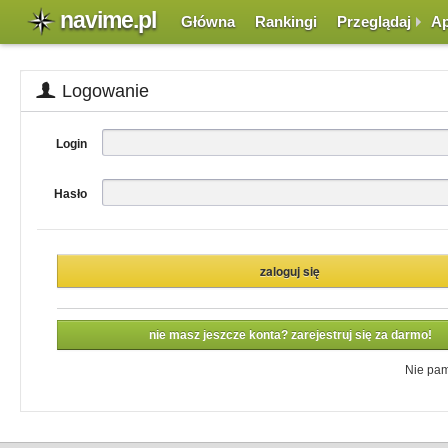
navime.pl
Główna
Rankingi
Przeglądaj
Ap
Logowanie
Login
Hasło
nie masz jeszcze konta? zarejestruj się za darmo!
Nie pam