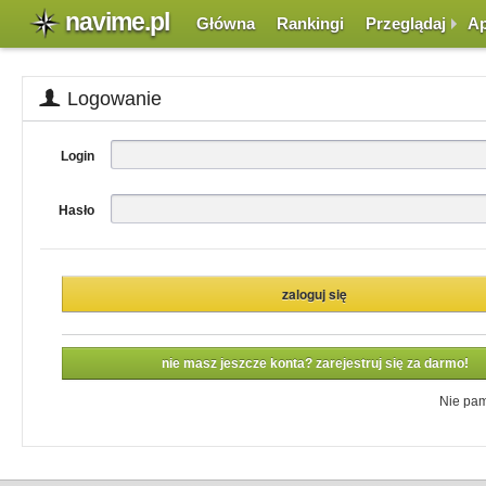
navime.pl
Główna
Rankingi
Przeglądaj
Ap
Logowanie
Login
Hasło
nie masz jeszcze konta? zarejestruj się za darmo!
Nie pam