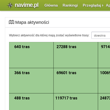
navime.pl
Główna
Rankingi
Przeglądaj
Ap
Mapa aktywności
Mapa została podzielona na sektory. Każdy z sektorów zawiera informację i
Wybierz aktywność dla której mają zostać wyświetlone trasy:
standardowy sposób, z tym, że po kliknięciu w dany sektor następuje jego
grupy punktów lub pojedyncze punkty symbolizujące początki tras. Naciśni
640 tras
27288 tras
9714
366 tras
69601 tras
10069
488 tras
119717 tras
24873