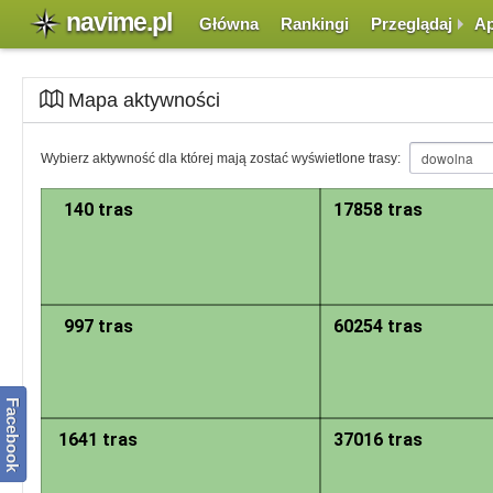
navime.pl
Główna
Rankingi
Przeglądaj
Ap
Mapa aktywności
Mapa została podzielona na sektory. Każdy z sektorów zawiera informację i
Wybierz aktywność dla której mają zostać wyświetlone trasy:
jego powiększenie. Przy pewnym stopniu powiększenia mapy, zamiast sekto
widoku trasy.
140 tras
17858 tras
997 tras
60254 tras
Facebook
1641 tras
37016 tras