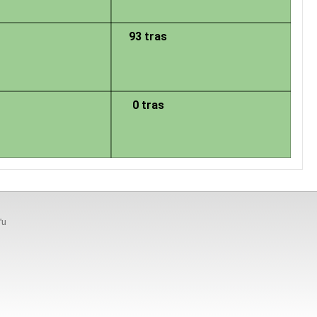
93 tras
0 tras
'u