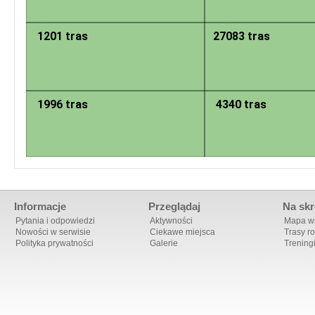
1201 tras
27083 tras
1996 tras
4340 tras
Informacje
Przeglądaj
Na skr
Pytania i odpowiedzi
Aktywności
Mapa ws
Nowości w serwisie
Ciekawe miejsca
Trasy r
Polityka prywatności
Galerie
Trening