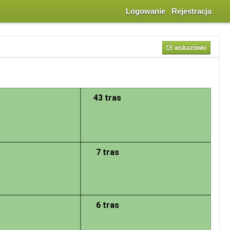
Logowanie
Rejestracja
wskazówki
 się w standardowy sposób, z tym, że po kliknięciu w dany sektor następuje
as. Naciśnięcie na takim punkcie powoduje przeniesienie do szczegółowego
43 tras
7 tras
6 tras