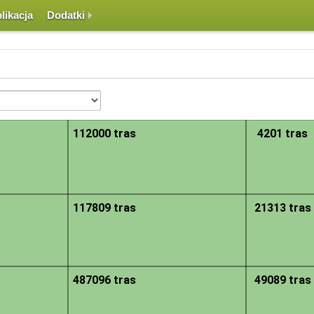
likacja
Dodatki
le w jego obszarze znajduje się zarejestrowanych tras. Nawigacja po mapie odbywa
rów, widoczne są grupy punktów lub pojedyncze punkty symbolizujące początki tr
112000 tras
4201 tras
117809 tras
21313 tras
487096 tras
49089 tras