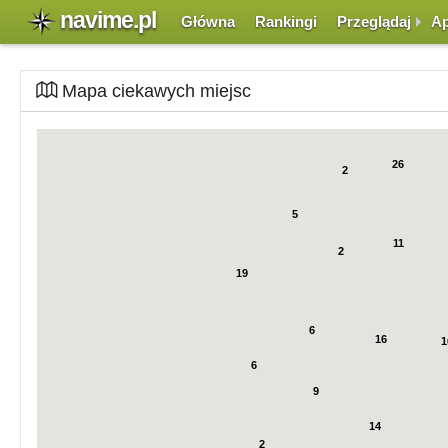
navime.pl
Główna
Rankingi
Przeglądaj
Ap
Mapa ciekawych miejsc
W przypadku dużej ilości miejsc na małym obszarze, zamiast punktów, pojaw
przybliżenie mapy. Kliknięcie na punkcie spowoduje wyświetlenie szczegół
26
2
5
11
2
19
6
16
1
6
9
14
2