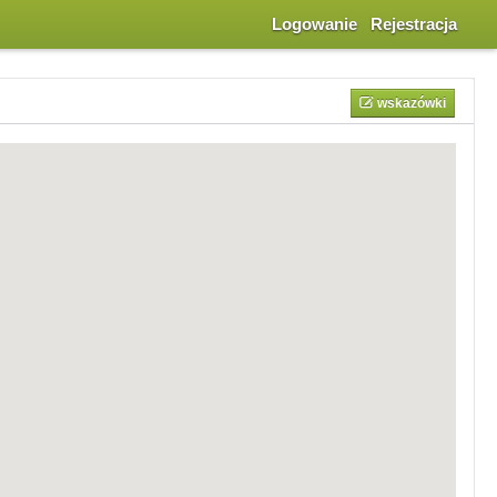
Logowanie
Rejestracja
wskazówki
następuje przybliżenie mapy. Kliknięcie na punkcie spowoduje wyświetlenie