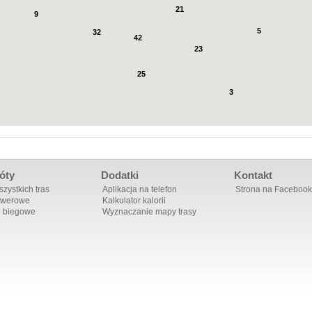
21
9
5
32
42
23
25
3
óty
Dodatki
Kontakt
zystkich tras
Aplikacja na telefon
Strona na Facebook
owerowe
Kalkulator kalorii
i biegowe
Wyznaczanie mapy trasy