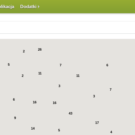
likacja
Dodatki
iają się dymki z informacją ile jest miejsc na danym obszarze. Klikając na dymku 
26
2
5
7
6
11
2
11
3
7
3
6
16
16
43
9
17
14
5
4