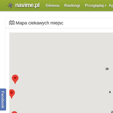
navime.pl
Główna
Rankingi
Przeglądaj
Ap
Mapa ciekawych miejsc
W przypadku dużej ilości miejsc na małym obszarze, zamiast punktów, pojaw
szczegółów dotyczących tego miejsca.
19
6
Facebook
2