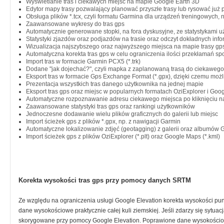
Wyświetlanie tras i ciekawych miejsc na mapie Google Earth 3D
Edytor mapy trasy pozwalający planować przyszłe trasy lub rysować już 
Obsługa plików *.tcx, czyli formatu Garmina dla urządzeń treningowych, 
Zaawansowane wykresy do tras gps
Automatycznie generowane stopki, na fora dyskusyjne, ze statystykami 
Statystyki zjazdów oraz podjazdów na trasie oraz odczyt dokładnych info
Wizualizacja najszybszego oraz najwyższego miejsca na mapie trasy gp
Automatyczna korekta tras gps w celu ograniczenia ilości przekłamań s
Import tras w formacie Garmin PCX5 (*.trk)
Dodane "jak dojechać?", czyli mapka z zaplanowaną trasą do ciekawego 
Eksport tras w formacie Gps Exchange Format (*.gpx), dzięki czemu możli
Prezentacja wszystkich tras danego użytkownika na jednej mapie
Eksport tras gps oraz miejsc w popularnych formatach OziExplorer i Goog
Automatyczne rozpoznawanie adresu ciekawego miejsca po kliknięciu n
Zaawansowane statystyki tras gps oraz rankingi użytkowników
Jednoczesne dodawanie wielu plików graficznych do galerii lub miejsc
Import ścieżek gps z plików *.gpx, np. z nawigacji Garmin
Automatyczne lokalizowanie zdjęć (geotagging) z galerii oraz albumów 
Import ścieżek gps z plików OziExplorer (*.plt) oraz Google Maps (*.kml)
Korekta wysokości tras gps przy pomocy danych SRTM
Ze względu na ograniczenia usługi Google Elevation korekta wysokości p
dane wysokościowe praktycznie całej kuli ziemskiej. Jeśli zdarzy się sytu
skorygowane przy pomocy Google Elevation. Poprawione dane wysokościow