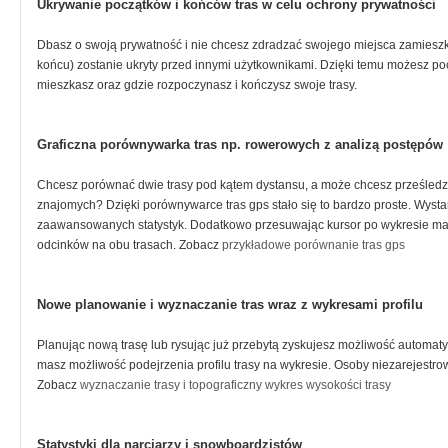
Ukrywanie początków i końców tras w celu ochrony prywatności
Dbasz o swoją prywatność i nie chcesz zdradzać swojego miejsca zamieszka
końcu) zostanie ukryty przed innymi użytkownikami. Dzięki temu możesz poch
mieszkasz oraz gdzie rozpoczynasz i kończysz swoje trasy.
Graficzna porównywarka tras np. rowerowych z analizą postępów
Chcesz porównać dwie trasy pod kątem dystansu, a może chcesz prześledz
znajomych? Dzięki porównywarce tras gps stało się to bardzo proste. Wysta
zaawansowanych statystyk. Dodatkowo przesuwając kursor po wykresie mas
odcinków na obu trasach. Zobacz
przykładowe porównanie tras gps
Nowe planowanie i wyznaczanie tras wraz z wykresami profilu
Planując nową trasę lub rysując już przebytą zyskujesz możliwość autom
masz możliwość podejrzenia profilu trasy na wykresie. Osoby niezarejestrow
Zobacz
wyznaczanie trasy i topograficzny wykres wysokości trasy
Statystyki dla narciarzy i snowboardzistów