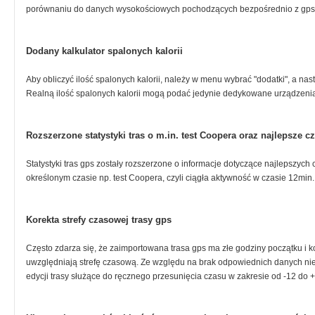
porównaniu do danych wysokościowych pochodzących bezpośrednio z gps
Dodany kalkulator spalonych kalorii
Aby obliczyć ilość spalonych kalorii, należy w menu wybrać "dodatki", a nast
Realną ilość spalonych kalorii mogą podać jedynie dedykowane urządzeni
Rozszerzone statystyki tras o m.in. test Coopera oraz najlepsze 
Statystyki tras gps zostały rozszerzone o informacje dotyczące najlepszy
określonym czasie np. test Coopera, czyli ciągła aktywność w czasie 12min.
Korekta strefy czasowej trasy gps
Często zdarza się, że zaimportowana trasa gps ma złe godziny początku i k
uwzględniają strefę czasową. Ze względu na brak odpowiednich danych ni
edycji trasy służące do ręcznego przesunięcia czasu w zakresie od -12 do 