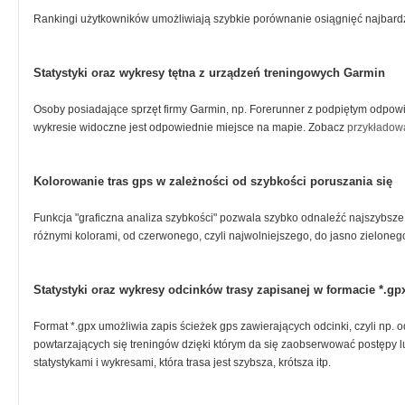
Rankingi użytkowników umożliwiają szybkie porównanie osiągnięć najbard
Statystyki oraz wykresy tętna z urządzeń treningowych Garmin
Osoby posiadające sprzęt firmy Garmin, np. Forerunner z podpiętym odpow
wykresie widoczne jest odpowiednie miejsce na mapie. Zobacz
przykładową
Kolorowanie tras gps w zależności od szybkości poruszania się
Funkcja "graficzna analiza szybkości" pozwala szybko odnaleźć najszybsze
różnymi kolorami, od czerwonego, czyli najwolniejszego, do jasno zieloneg
Statystyki oraz wykresy odcinków trasy zapisanej w formacie *.gp
Format *.gpx umożliwia zapis ścieżek gps zawierających odcinki, czyli np. o
powtarzających się treningów dzięki którym da się zaobserwować postępy lub
statystykami i wykresami, która trasa jest szybsza, krótsza itp.