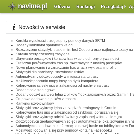
navime.pl
Główna
Rankingi
Przeglądaj
Ap
Nowości w serwisie
Korekta wysokości tras gps przy pomocy danych SRTM
Dodany kalkulator spalonych kalorii
Rozszerzone statystyki tras o m.in. test Coopera oraz najlepsze czasy n
Korekta strefy czasowej trasy gps
Ukrywanie początków i końców tras w celu ochrony prywatności
Graficzna porównywarka tras np. rowerowych z analizą postępów
Nowe planowanie i wyznaczanie tras wraz z wykresami profilu
Statystyki dla narciarzy i snowboardzistów
Automatyczny odczyt pogody w miejscu startu trasy
Możliwość pobrania mapy trasy na dysk komputera
Kolorowanie ścieżki gps w zależności od nachylenia trasy
Dodane cele treningowe
Dodany odczyt wartości tętna z plików *.gpx zapisanych przez Garmin T
Grupowe dodawanie plików z trasami
Rankingi użytkowników
Statystyki oraz wykresy tętna z urządzeń treningowych Garmin
Kolorowanie tras gps w zależności od szybkości poruszania się
Statystyki oraz wykresy odcinków trasy zapisanej w formacie *.gpx
Odczyt pozycji geotagowanych zdjęć i automatyczne lokalizowanie ich n
Automatyczne dodawanie informacji o nowej trasie na tablicy konta w F
Możliwość logowania się przy pomocy konta na Facebooku