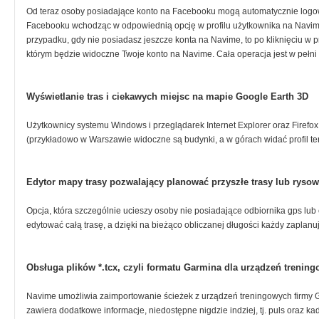
Od teraz osoby posiadające konto na Facebooku mogą automatycznie logow
Facebooku wchodząc w odpowiednią opcję w profilu użytkownika na Navim
przypadku, gdy nie posiadasz jeszcze konta na Navime, to po kliknięciu w 
którym będzie widoczne Twoje konto na Navime. Cała operacja jest w pełni 
Wyświetlanie tras i ciekawych miejsc na mapie Google Earth 3D
Użytkownicy systemu Windows i przeglądarek Internet Explorer oraz Firefo
(przykładowo w Warszawie widoczne są budynki, a w górach widać profil te
Edytor mapy trasy pozwalający planować przyszłe trasy lub rysow
Opcja, która szczególnie ucieszy osoby nie posiadające odbiornika gps lu
edytować całą trasę, a dzięki na bieżąco obliczanej długości każdy zaplanu
Obsługa plików *.tcx, czyli formatu Garmina dla urządzeń trenin
Navime umożliwia zaimportowanie ścieżek z urządzeń treningowych firmy Ga
zawiera dodatkowe informacje, niedostępne nigdzie indziej, tj. puls oraz k