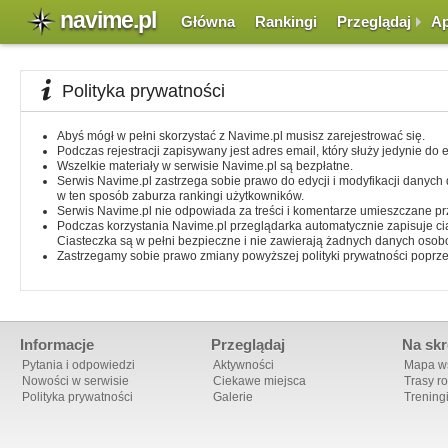
navime.pl
Główna
Rankingi
Przeglądaj
Ap
Polityka prywatności
Abyś mógł w pełni skorzystać z Navime.pl musisz zarejestrować się.
Podczas rejestracji zapisywany jest adres email, który służy jedynie do
Wszelkie materiały w serwisie Navime.pl są bezpłatne.
Serwis Navime.pl zastrzega sobie prawo do edycji i modyfikacji danych
w ten sposób zaburza rankingi użytkowników.
Serwis Navime.pl nie odpowiada za treści i komentarze umieszczane p
Podczas korzystania Navime.pl przeglądarka automatycznie zapisuje c
Ciasteczka są w pełni bezpieczne i nie zawierają żadnych danych oso
Zastrzegamy sobie prawo zmiany powyższej polityki prywatności poprzez 
Informacje
Przeglądaj
Na skr
Pytania i odpowiedzi
Aktywności
Mapa ws
Nowości w serwisie
Ciekawe miejsca
Trasy r
Polityka prywatności
Galerie
Trening