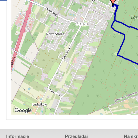
Informacje
Przeglądaj
Na skr