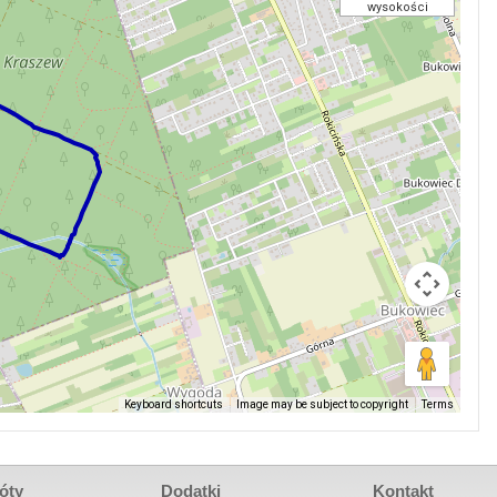
wysokości
Keyboard shortcuts
Image may be subject to copyright
Terms
óty
Dodatki
Kontakt