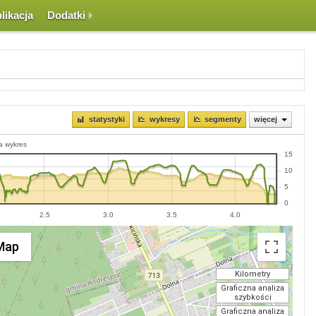
likacja
Dodatki
statystyki
wykresy
segmenty
więcej
a wykres
15
10
5
0
2.5
3.0
3.5
4.0
Map
Kilometry
Graficzna analiza
szybkości
Graficzna analiza