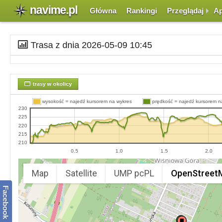
navime.pl
Główna
Rankingi
Przeglądaj
Ap
Trasa z dnia 2026-05-09 10:45
trasy w okolicy
wysokość = najedź kursorem na wykres
prędkość = najedź kursorem n
230
225
220
215
210
0.5
1.0
1.5
2.0
Map
Satellite
UMP pcPL
OpenStreet
Facebook