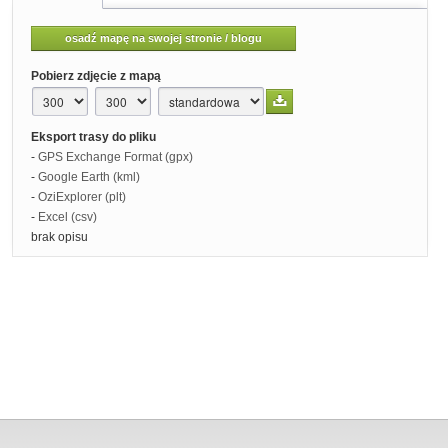
osadź mapę na swojej stronie / blogu
Pobierz zdjęcie z mapą
Eksport trasy do pliku
-
GPS Exchange Format (gpx)
-
Google Earth (kml)
-
OziExplorer (plt)
-
Excel (csv)
brak opisu