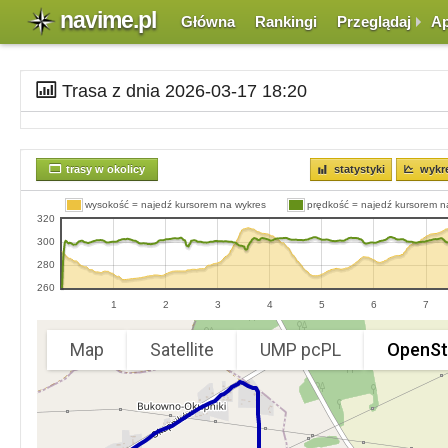
navime.pl
Główna
Rankingi
Przeglądaj
Ap
Trasa z dnia 2026-03-17 18:20
trasy w okolicy
statystyki
wykr
wysokość = najedź kursorem na wykres
prędkość = najedź kursorem n
320
300
280
260
1
2
3
4
5
6
7
Map
Satellite
UMP pcPL
OpenSt