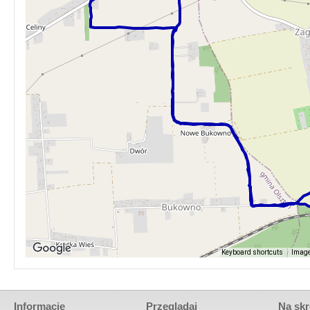
Keyboard shortcuts
Image
Informacje
Przeglądaj
Na skr