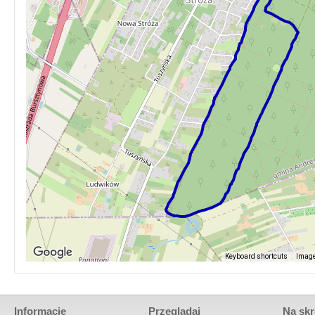
Keyboard shortcuts
Image
Informacje
Przeglądaj
Na skr