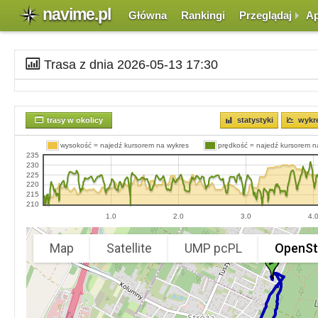
navime.pl
Główna
Rankingi
Przeglądaj
Ap
Trasa z dnia 2026-05-13 17:30
trasy w okolicy
statystyki
wykr
wysokość = najedź kursorem na wykres
prędkość = najedź kursorem n
235
230
225
220
215
210
1.0
2.0
3.0
4.
Map
Satellite
UMP pcPL
OpenSt