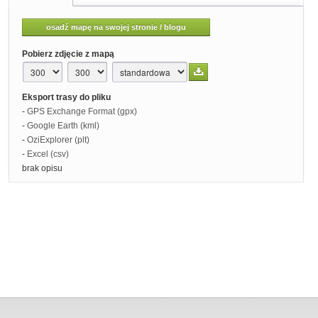
osadź mapę na swojej stronie / blogu
Pobierz zdjęcie z mapą
Eksport trasy do pliku
-
GPS Exchange Format (gpx)
-
Google Earth (kml)
-
OziExplorer (plt)
-
Excel (csv)
brak opisu