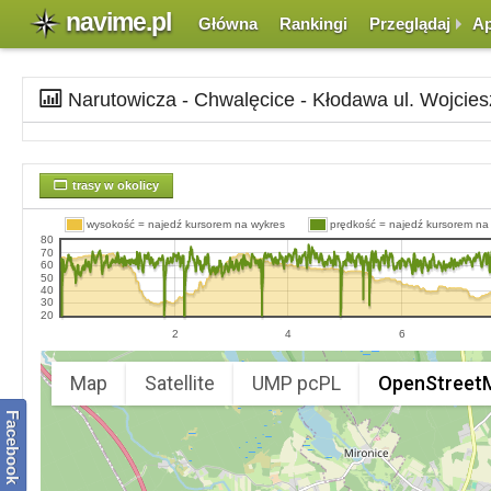
navime.pl
Główna
Rankingi
Przeglądaj
Ap
Narutowicza - Chwalęcice - Kłodawa ul. Wojcie
trasy w okolicy
wysokość = najedź kursorem na wykres
prędkość = najedź kursorem na
80
70
60
50
40
30
20
2
4
6
Map
Satellite
UMP pcPL
OpenStreet
Facebook