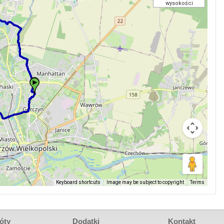
wysokości
Keyboard shortcuts
Image may be subject to copyright
Terms
óty
Dodatki
Kontakt