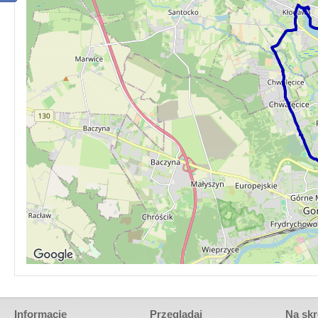
Informacje
Przeglądaj
Na skr