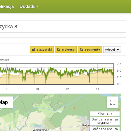
likacja
Dodatki
szycka 8
statystyki
wykresy
segmenty
więcej
 wykres
7.5
5.0
2.5
0.0
8
10
12
14
Map
Kilometry
Graficzna analiza
szybkości
Graficzna analiza