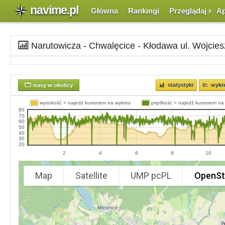
navime.pl
Główna
Rankingi
Przeglądaj
Ap
Narutowicza - Chwalęcice - Kłodawa ul. Wojcie
trasy w okolicy
statystyki
wykr
wysokość = najedź kursorem na wykres
prędkość = najedź kursorem na
80
70
60
50
40
30
20
2
4
6
8
10
Map
Satellite
UMP pcPL
OpenSt