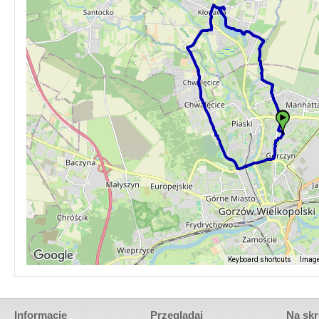
Keyboard shortcuts
Image
Informacje
Przeglądaj
Na skr