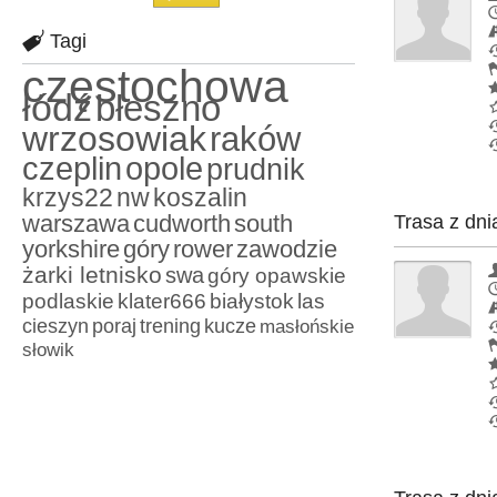
Tagi
częstochowa
łódź
błeszno
wrzosowiak
raków
czeplin
opole
prudnik
krzys22
nw
koszalin
warszawa
cudworth
south
Trasa z dni
yorkshire
góry
rower
zawodzie
żarki letnisko
swa
góry opawskie
podlaskie
klater666
białystok
las
cieszyn
poraj
trening
kucze
masłońskie
słowik