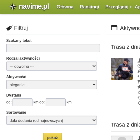
navime.pl
Główna
Rankingi
Przeglądaj
Ap
Filtruj
Aktywno
Szukany tekst
Trasa z dni
Rodzaj aktywności
Aktywność
Dystans
od:
km do:
km
Sortowanie
Trasa z dni