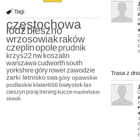
Tagi
częstochowa
łódź
błeszno
wrzosowiak
raków
czeplin
opole
prudnik
krzys22
nw
koszalin
warszawa
cudworth
south
yorkshire
góry
rower
zawodzie
Trasa z dni
żarki letnisko
swa
góry opawskie
podlaskie
klater666
białystok
las
cieszyn
poraj
trening
kucze
masłońskie
słowik