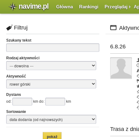
navime.pl
Główna
Rankingi
Przeglądaj
Ap
Filtruj
Aktywno
Szukany tekst
6.8.26
Rodzaj aktywności
Aktywność
Dystans
od:
km do:
km
Sortowanie
Trasa z dni