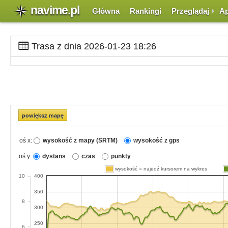
navime.pl
Główna
Rankingi
Przeglądaj
Ap
Trasa z dnia 2026-01-23 18:26
oś x:
wysokość z mapy (SRTM)
wysokość z gps
oś y:
dystans
czas
punkty
wysokość = najedź kursorem na wykres
10
400
350
8
300
250
6