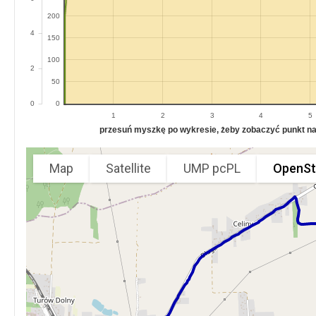
200
4
150
100
2
50
0
0
1
2
3
4
5
przesuń myszkę po wykresie, żeby zobaczyć punkt na 
Map
Satellite
UMP pcPL
OpenSt